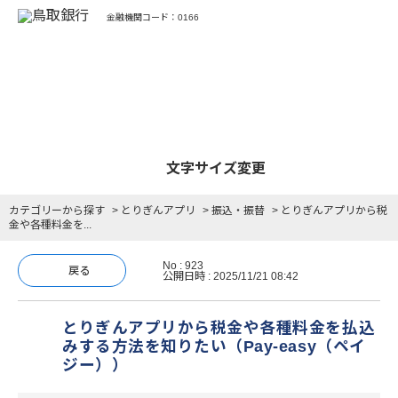
金融機関コード：0166
よくあるご質問
文字サイズ変更
カテゴリーから探す
>
とりぎんアプリ
>
振込・振替
>
とりぎんアプリから税
金や各種料金を...
No : 923
戻る
公開日時 : 2025/11/21 08:42
とりぎんアプリから税金や各種料金を払込
みする方法を知りたい（Pay-easy（ペイ
ジー））